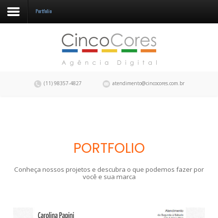
Portfolio
A CincoCores
Portfolio
Blog
(11) 98357-4827
atendimento@cincocores.com.br
Fale conosco
PORTFOLIO
Conheça nossos projetos e descubra o que podemos fazer por
você e sua marca