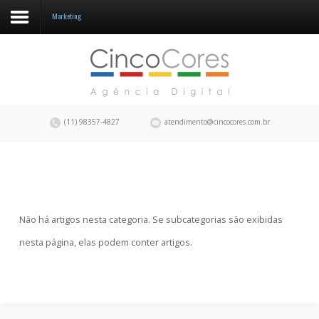
Marketing
A CincoCores
Portfolio
Blog
(11) 98357-4827
atendimento@cincocores.com.br
Fale conosco
Não há artigos nesta categoria. Se subcategorias são exibidas
nesta página, elas podem conter artigos.