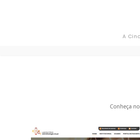
A CincoCores
A Cin
Portfolio
Blog
Fale conosco
Conheça nos