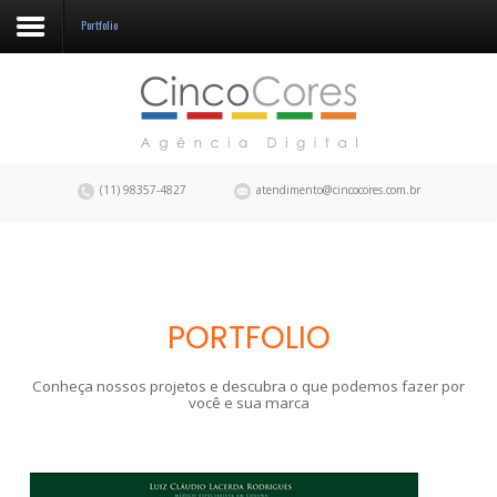
Portfolio
A CincoCores
Portfolio
Blog
(11) 98357-4827
atendimento@cincocores.com.br
Fale conosco
PORTFOLIO
Conheça nossos projetos e descubra o que podemos fazer por
você e sua marca