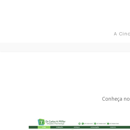
A CincoCores
A Cin
Portfolio
Blog
Fale conosco
Conheça nos