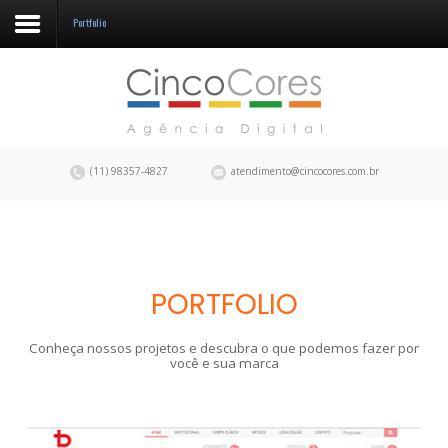
Portfolio
A CincoCores
Portfolio
Blog
(11) 98357-4827
atendimento@cincocores.com.br
Fale conosco
PORTFOLIO
Conheça nossos projetos e descubra o que podemos fazer por
você e sua marca