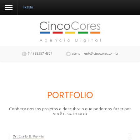
Portfolio
A CincoCores
Portfolio
Blog
(11) 98357-4827
atendimento@cincocores.com.br
Fale conosco
PORTFOLIO
Conheça nossos projetos e descubra o que podemos fazer por
você e sua marca